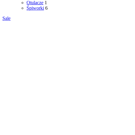
Otulacze
1
Śpiworki
6
Sale