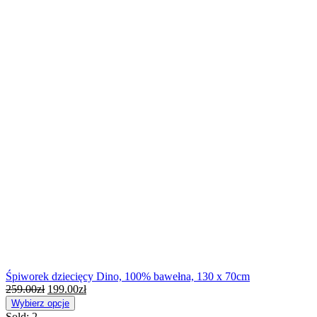
Śpiworek dziecięcy Dino, 100% bawełna, 130 x 70cm
259.00
zł
199.00
zł
Wybierz opcje
Sold:
2