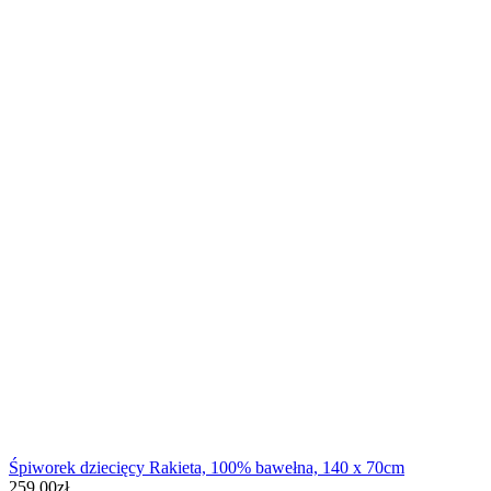
Śpiworek dziecięcy Rakieta, 100% bawełna, 140 x 70cm
259.00
zł