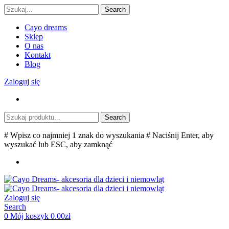
Search
Cayo dreams
Sklep
O nas
Kontakt
Blog
Zaloguj się
Search
# Wpisz co najmniej 1 znak do wyszukania
# Naciśnij Enter, aby
wyszukać lub ESC, aby zamknąć
Zaloguj się
Search
0
Mój koszyk
0.00
zł