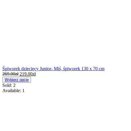
Śpiworek dziecięcy Junior- Miś, śpiworek 130 x 70 cm
269.00
zł
219.00
zł
Wybierz opcje
Sold:
2
Available:
1