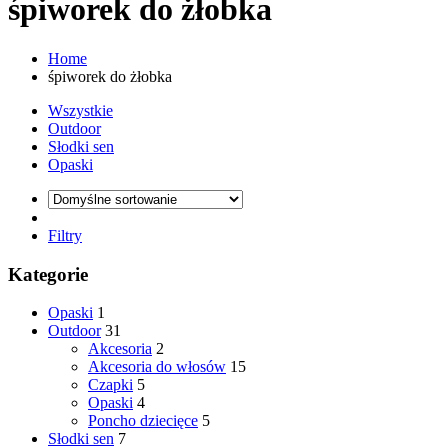
śpiworek do żłobka
Home
śpiworek do żłobka
Wszystkie
Outdoor
Słodki sen
Opaski
Filtry
Kategorie
Opaski
1
Outdoor
31
Akcesoria
2
Akcesoria do włosów
15
Czapki
5
Opaski
4
Poncho dziecięce
5
Słodki sen
7