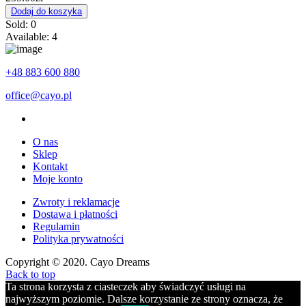
Dodaj do koszyka
Sold:
0
Available:
4
+48 883 600 880
office@cayo.pl
O nas
Sklep
Kontakt
Moje konto
Zwroty i reklamacje
Dostawa i płatności
Regulamin
Polityka prywatności
Copyright © 2020. Cayo Dreams
Back to top
Ta strona korzysta z ciasteczek aby świadczyć usługi na
najwyższym poziomie. Dalsze korzystanie ze strony oznacza, że